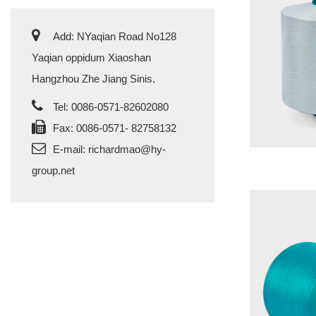
Add: NYaqian Road No128
Yaqian oppidum Xiaoshan
Hangzhou Zhe Jiang Sinis.
Tel: 0086-0571-82602080
Fax: 0086-0571- 82758132
E-mail:
richardmao@hy-
group.net