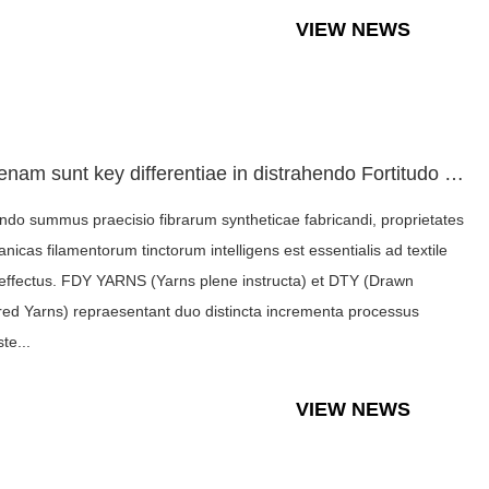
VIEW NEWS
Quaenam sunt key differentiae in distrahendo Fortitudo et El...
ndo summus praecisio fibrarum syntheticae fabricandi, proprietates
nicas filamentorum tinctorum intelligens est essentialis ad textile
effectus. FDY YARNS (Yarns plene instructa) et DTY (Drawn
red Yarns) repraesentant duo distincta incrementa processus
te...
VIEW NEWS