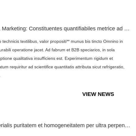
Ultra Marketing: Constituentes quantifiabiles metrice ad sce...
o technicis textilibus, valor propositi** munus bis tincto Omnino in
rabili operatione jacet. Ad fabrum et B2B speciarios, in sola
iptione qualitativa insufficiens est. Experimentum rigidum et
um requiritur ad scientifice quantitatis attributa sicut refrigeratio,
.
VIEW NEWS
Materialis puritatem et homogeneitatem per ultra perpendendi...