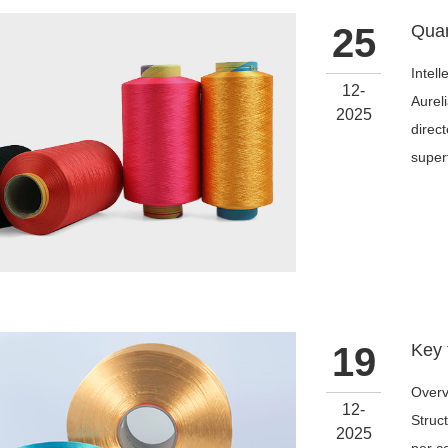
25
Intel
12-
Aurel
2025
direct
superf
19
Overv
12-
Struc
2025