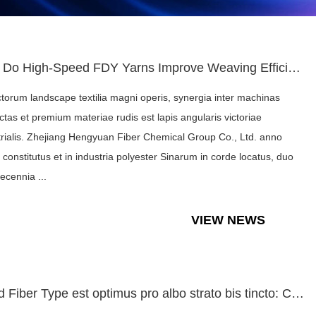
How Do High-Speed ​​FDY Yarns Improve Weaving Efficiency on ...
ctorum landscape textilia magni operis, synergia inter machinas
ctas et premium materiae rudis est lapis angularis victoriae
trialis. Zhejiang Hengyuan Fiber Chemical Group Co., Ltd. anno
constitutus et in industria polyester Sinarum in corde locatus, duo
ecennia ...
VIEW NEWS
Quod Fiber Type est optimus pro albo strato bis tincto: Chen...