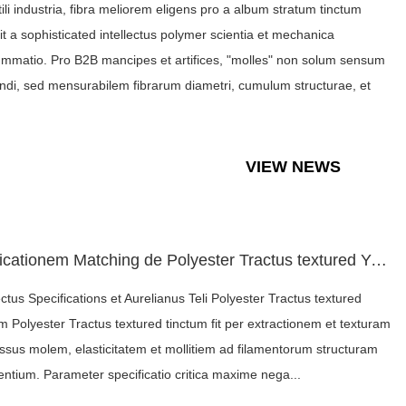
tili industria, fibra meliorem eligens pro a album stratum tinctum
rit a sophisticated intellectus polymer scientia et mechanica
mmatio. Pro B2B mancipes et artifices, "molles" non solum sensum
ndi, sed mensurabilem fibrarum diametri, cumulum structurae, et
.
VIEW NEWS
Applicationem Matching de Polyester Tractus textured Yarn cu...
ectus Specifications et Aurelianus Teli Polyester Tractus textured
um Polyester Tractus textured tinctum fit per extractionem et texturam
ssus molem, elasticitatem et mollitiem ad filamentorum structuram
entium. Parameter specificatio critica maxime nega...