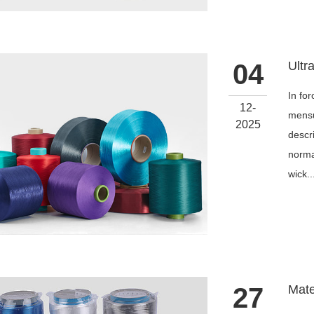
04
In for
12-
mensu
2025
descr
normat
wick..
27