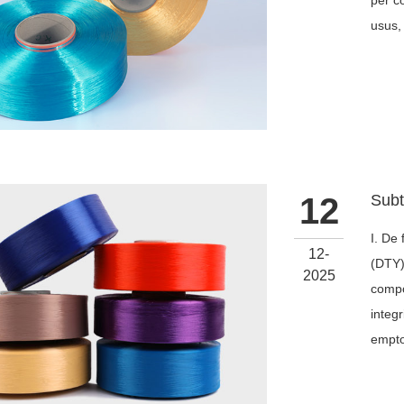
per c
usus, 
12
I. De
12-
(DTY)
2025
compo
integ
empto