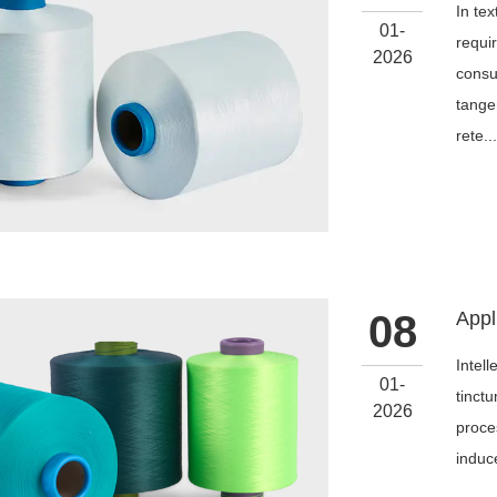
In tex
01-
requi
2026
consu
tange
rete..
08
Intell
01-
tinct
2026
proce
induc