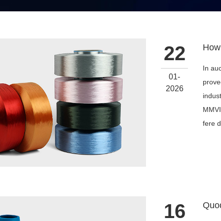
22
In au
01-
prove
2026
indus
MMVI 
fere d
16