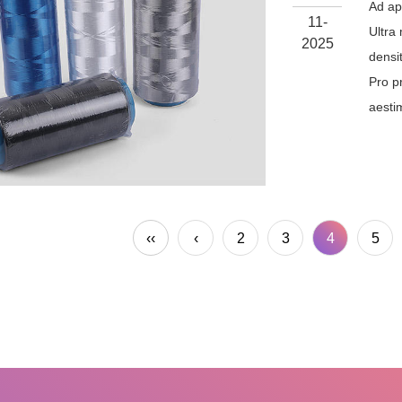
Ad ap
11-
Ultra
2025
densi
Pro p
aesti
‹‹
‹
2
3
4
5