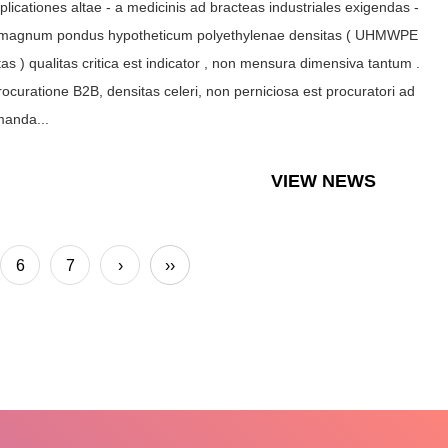
plicationes altae - a medicinis ad bracteas industriales exigendas -
 magnum pondus hypotheticum polyethylenae densitas ( UHMWPE
tas ) qualitas critica est indicator , non mensura dimensiva tantum .
rocuratione B2B, densitas celeri, non perniciosa est procuratori ad
manda...
VIEW NEWS
6
7
›
››