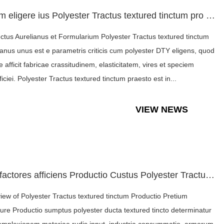
Quam eligere ius Polyester Tractus textured tinctum pro dive...
lectus Aurelianus et Formularium Polyester Tractus textured tinctum
ianus unus est e parametris criticis cum polyester DTY eligens, quod
e afficit fabricae crassitudinem, elasticitatem, vires et speciem
iciei. Polyester Tractus textured tinctum praesto est in...
VIEW NEWS
Key factores afficiens Productio Custus Polyester Tractus te...
iew of Polyester Tractus textured tinctum Productio Pretium
ture Productio sumptus polyester ducta textured tincto determinatur