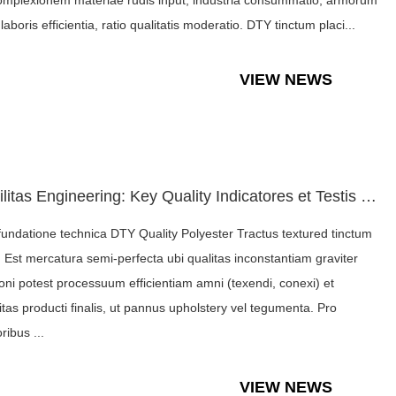
omplexionem materiae rudis input, industria consummatio, armorum
laboris efficientia, ratio qualitatis moderatio. DTY tinctum placi...
VIEW NEWS
Subtilitas Engineering: Key Quality Indicatores et Testis Pr...
 fundatione technica DTY Quality Polyester Tractus textured tinctum
 Est mercatura semi-perfecta ubi qualitas inconstantiam graviter
ni potest processuum efficientiam amni (texendi, conexi) et
ritas producti finalis, ut pannus upholstery vel tegumenta. Pro
ribus ...
VIEW NEWS