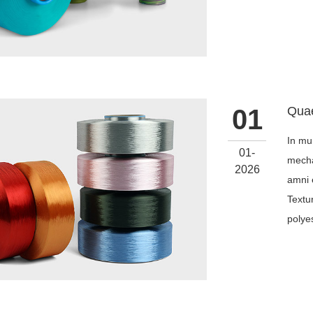
01
In mu
01-
mecha
2026
amni 
Textu
polyes