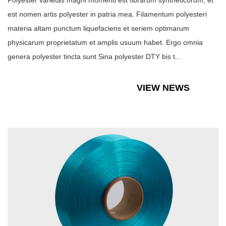
Polyester varietas magni momenti est fibrarum syntheticorum, et
est nomen artis polyester in patria mea. Filamentum polyesteri
materia altam punctum liquefaciens et seriem optimarum
physicarum proprietatum et amplis usuum habet. Ergo omnia
genera polyester tincta sunt Sina polyester DTY bis t...
VIEW NEWS