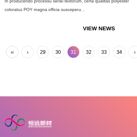
In producendo processu seriei textorum, certa qualitas polyester
coloratus POY magna officia susceperu...
VIEW NEWS
‹‹
‹
29
30
31
32
33
34
›